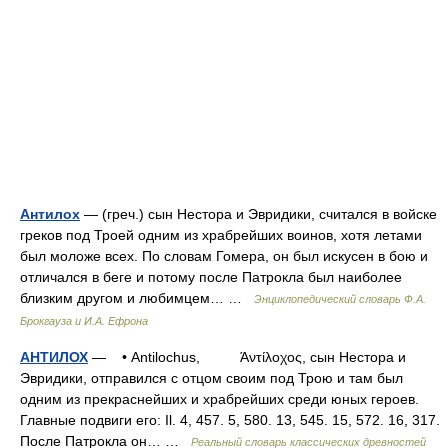
Антилох
— (греч.) сын Нестора и Эвридики, считался в войске
греков под Троей одним из храбрейших воинов, хотя летами
был моложе всех. По словам Гомера, он был искусен в бою и
отличался в беге и потому после Патрокла был наиболее
близким другом и любимцем… …
Энциклопедический словарь Ф.А.
Брокгауза и И.А. Ефрона
АНТИЛОХ
— • Antilochus, Άντίλοχος, сын Нестора и
Эвридики, отправился с отцом своим под Трою и там был
одним из прекраснейших и храбрейших среди юных героев.
Главные подвиги его: Il. 4, 457. 5, 580. 13, 545. 15, 572. 16, 317.
После Патрокла он… …
Реальный словарь классических древностей