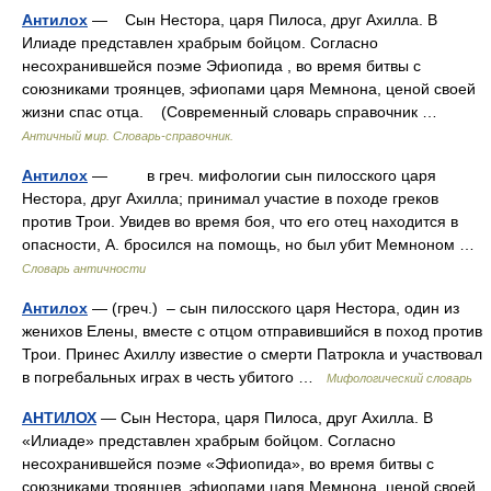
Антилох
— Сын Нестора, царя Пилоса, друг Ахилла. В
Илиаде представлен храбрым бойцом. Согласно
несохранившейся поэме Эфиопида , во время битвы с
союзниками троянцев, эфиопами царя Мемнона, ценой своей
жизни спас отца. (Современный словарь справочник …
Античный мир. Словарь-справочник.
Антилох
— в греч. мифологии сын пилосского царя
Нестора, друг Ахилла; принимал участие в походе греков
против Трои. Увидев во время боя, что его отец находится в
опасности, А. бросился на помощь, но был убит Мемноном …
Словарь античности
Антилох
— (греч.) – сын пилосского царя Нестора, один из
женихов Елены, вместе с отцом отправившийся в поход против
Трои. Принес Ахиллу известие о смерти Патрокла и участвовал
в погребальных играх в честь убитого …
Мифологический словарь
АНТИЛОХ
— Сын Нестора, царя Пилоса, друг Ахилла. В
«Илиаде» представлен храбрым бойцом. Согласно
несохранившейся поэме «Эфиопида», во время битвы с
союзниками троянцев, эфиопами царя Мемнона, ценой своей