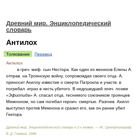
Древний мир. Энциклопедический
словарь
Антилох
Толкование
Перевод
Антилох
в греч. миф. сын Нестора. Как один из женихов Елены А.
отправ. на Троянскую войну, сопровождая своего отца. А.
приносит Ахиллу известие о смерти Патрокла и участв. в
погребал. играх в честь убитого. В недошедшей эпич. поэме
«Эфиопида»
А. спасал отца, теснимого союзником троянцев
Мемноном, но сам погибал героич. смертью. Разгнев. Ахилл
выступил против Мемнона и сразил его, как он ранее убил
Гектора.
Древний мир. Энциклопедический словарь в 2-х томах. — М.: Центрполиграф
.
В. Д. Гладкий
.
1998
.