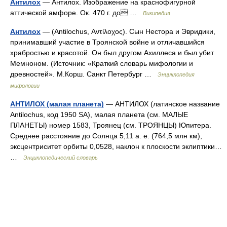
Антилох
— Антилох. Изображение на краснофигурной
аттической амфоре. Ок. 470 г. до …
Википедия
Антилох
— (Antilochus, Αντίλοχος). Сын Нестора и Эвридики,
принимавший участие в Троянской войне и отличавшийся
храбростью и красотой. Он был другом Ахиллеса и был убит
Мемноном. (Источник: «Краткий словарь мифологии и
древностей». М.Корш. Санкт Петербург …
Энциклопедия
мифологии
АНТИЛОХ (малая планета)
— АНТИЛОХ (латинское название
Antilochus, код 1950 SA), малая планета (см. МАЛЫЕ
ПЛАНЕТЫ) номер 1583, Троянец (см. ТРОЯНЦЫ) Юпитера.
Среднее расстояние до Солнца 5,11 а. е. (764,5 млн км),
эксцентриситет орбиты 0,0528, наклон к плоскости эклиптики…
…
Энциклопедический словарь